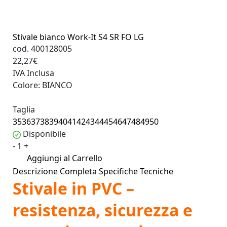
Stivale bianco Work-It S4 SR FO LG
cod. 400128005
22,27€
IVA Inclusa
Colore:
BIANCO
Taglia
35
36
37
38
39
40
41
42
43
44
45
46
47
48
49
50
Disponibile
-
1
+
Aggiungi al Carrello
Descrizione Completa
Specifiche Tecniche
Stivale in PVC –
resistenza, sicurezza e