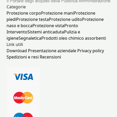
Categorie
Protezione corpo
Protezione mani
Protezione
piedi
Protezione testa
Protezione udito
Protezione
naso e bocca
Protezione vista
Pronto
Intervento
Sistemi anticaduta
Pulizia e
igiene
Segnaletica
Prodotti oleo chimico assorbenti
Link utili
Download
Presentazione aziendale
Privacy policy
Spedizioni e resi
Recensioni