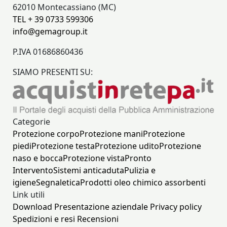
62010 Montecassiano (MC)
TEL + 39 0733 599306
info@gemagroup.it
P.IVA 01686860436
SIAMO PRESENTI SU:
Categorie
Protezione corpo
Protezione mani
Protezione
piedi
Protezione testa
Protezione udito
Protezione
naso e bocca
Protezione vista
Pronto
Intervento
Sistemi anticaduta
Pulizia e
igiene
Segnaletica
Prodotti oleo chimico assorbenti
Link utili
Download
Presentazione aziendale
Privacy policy
Spedizioni e resi
Recensioni