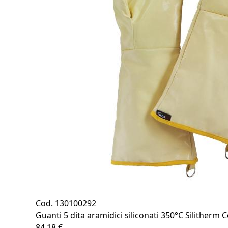
Cod. 130100292
Guanti 5 dita aramidici siliconati 350°C Silitherm 
84,18 €